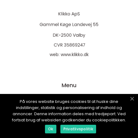
web:
www.klikko.dk
Menu
På vores website bruges cookies til at huske dine
Annoncering
indstillinger, statistik og personalisering af indhold og
annoncer. Denne information deles med tredjepart. Ved
Om os
fortsat brug af websiden godkender du cookiepolitikken.
Cookies
Ok
Privatlivspolitik
Kontakt os