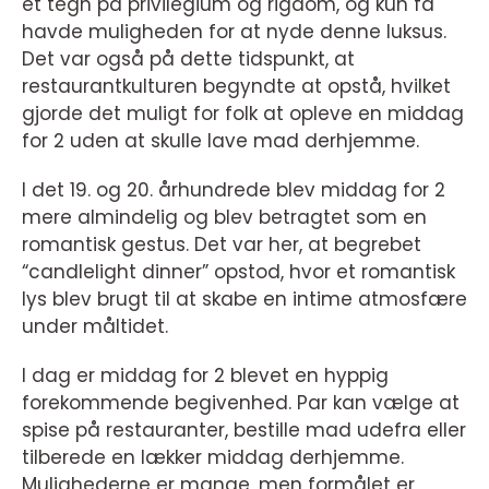
et tegn på privilegium og rigdom, og kun få
havde muligheden for at nyde denne luksus.
Det var også på dette tidspunkt, at
restaurantkulturen begyndte at opstå, hvilket
gjorde det muligt for folk at opleve en middag
for 2 uden at skulle lave mad derhjemme.
I det 19. og 20. århundrede blev middag for 2
mere almindelig og blev betragtet som en
romantisk gestus. Det var her, at begrebet
“candlelight dinner” opstod, hvor et romantisk
lys blev brugt til at skabe en intime atmosfære
under måltidet.
I dag er middag for 2 blevet en hyppig
forekommende begivenhed. Par kan vælge at
spise på restauranter, bestille mad udefra eller
tilberede en lækker middag derhjemme.
Mulighederne er mange, men formålet er